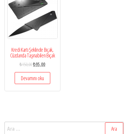
Kredi Kartı Şeklinde Bıçak,
Cüzdanda Taşınabilen Bıçak
₺
150,00
₺
95,00
Devamını oku
Arama: