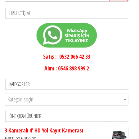
HIZLI İLETIŞIM
Satış : 0532 066 42 33
Alım : 0546 898 999 2
KATEGORILER
Kategori seçin
ÖNE ÇIKAN ÜRÜNLER
3 Kameralı 4' HD Yol Kayıt Kamerası
₺
855,00
₺
750,00