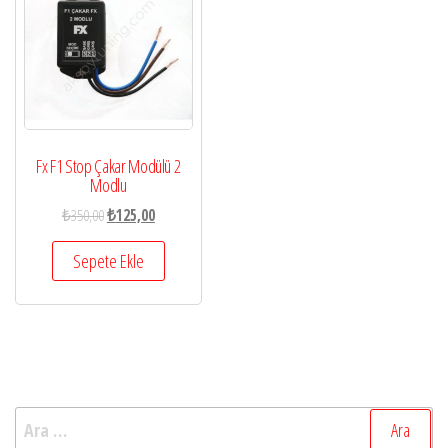
Fx F1 Stop Çakar Modülü 2
Modlu
₺
350,00
₺
125,00
Sepete Ekle
Arama: