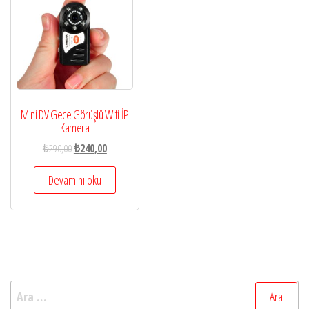
Mini DV Gece Görüşlü Wifi İP
Kamera
₺
290,00
₺
240,00
Devamını oku
Arama: