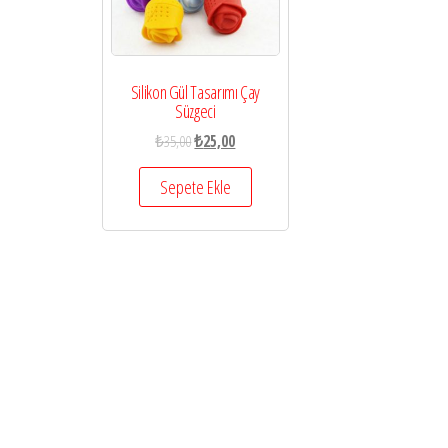
Aksesuarları
Silikon Gül Tasarımı Çay
Süzgeci
₺
35,00
₺
25,00
Sepete Ekle