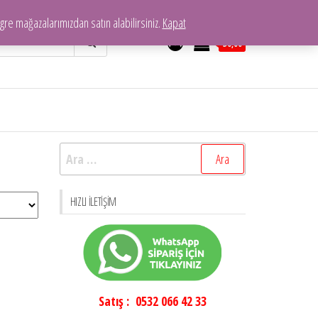
re mağazalarımızdan satın alabilirsiniz.
Kapat
0
₺0,00
Arama:
HIZLI İLETIŞIM
Satış : 0532 066 42 33