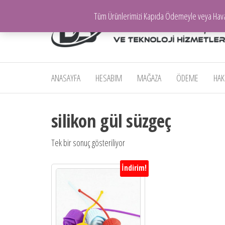
İçeriğe
Tüm Ürünlerimizi Kapıda Ödemeyle veya Havale 
atla
Mersin E-
Ticaret |
ANASAYFA
HESABIM
MAĞAZA
ÖDEME
HAK
Dolgun
Teknoloji
silikon gül süzgeç
Ürünleri |
Toptan ve
Tek bir sonuç gösteriliyor
Perakende
Elektronik
İndirim!
Ürünler,
Bilgisayar,
Oto