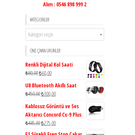
Alım : 0546 898 999 2
KATEGORILER
Kategori seçin
ÖNE ÇIKAN ÜRÜNLER
Renkli Dijital Kol Saati
₺
80,00
₺
60,00
U8 Bluetooth Akıllı Saat
₺
450,00
₺
300,00
Kablosuz Görüntü ve Ses
Aktarıcı Concord Cx-9 Plus
₺
445,00
₺
275,00
F1 Sürekli Fren Stop Çakar