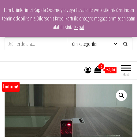
İçeriğe
Tüm Ürünlerimizi Kapıda Ödemeyle veya Havale ile web sitemiz üzerinden
atla
temin edebilirsiniz. Dilerseniz Kredi kartı ile entegre mağazalarımızdan satın
alabilirsiniz.
Kapat
Mersin E-Ticaret | Dolgun Teknoloji
Ürünleri | Toptan ve Perakende
Elektronik Ürünler, Bilgisayar, Oto
0
Aksesuarları
₺0,00
Menü
İndirim!