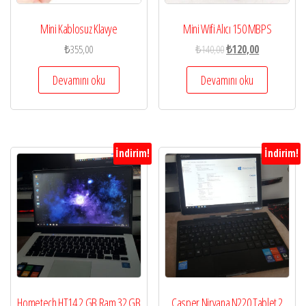
Mini Kablosuz Klavye
Mini Wifi Alıcı 150 MBPS
₺
355,00
₺
140,00
₺
120,00
Devamını oku
Devamını oku
İndirim!
İndirim!
Hometech HT14 2 GB Ram 32 GB
Casper Nirvana N220 Tablet 2