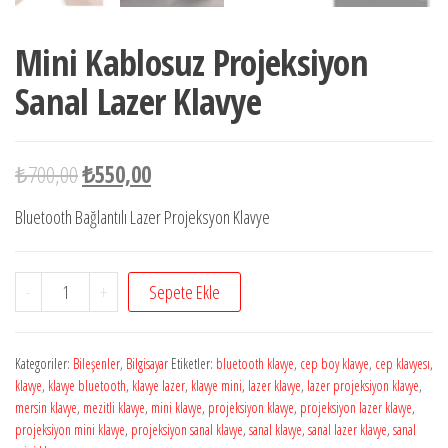
Mini Kablosuz Projeksiyon
Sanal Lazer Klavye
₺
700,00
₺
550,00
Bluetooth Bağlantılı Lazer Projeksyon Klavye
Mini
-
+
Sepete Ekle
Kablosuz
Projeksiyon
Kategoriler:
Bileşenler
,
Bilgisayar
Etiketler:
bluetooth klavye
,
cep boy klavye
,
cep klavyesı
,
Sanal
klavye
,
klavye bluetooth
,
klavye lazer
,
klavye mini
,
lazer klavye
,
lazer projeksiyon klavye
,
Lazer
mersin klavye
,
mezitli klavye
,
mini klavye
,
projeksiyon klavye
,
projeksiyon lazer klavye
,
Klavye
projeksiyon mini klavye
,
projeksiyon sanal klavye
,
sanal klavye
,
sanal lazer klavye
,
sanal