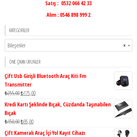
Satış : 0532 066 42 33
Alım : 0546 898 999 2
KATEGORILER
Bileşenler
×
ÖNE ÇIKAN ÜRÜNLER
Çift Usb Girişli Bluetooth Araç Kiti Fm
Transmitter
₺
255,00
₺
175,00
Kredi Kartı Şeklinde Bıçak, Cüzdanda Taşınabilen
Bıçak
₺
150,00
₺
95,00
Çift Kameralı Araç İçi Yol Kayıt Cihazı