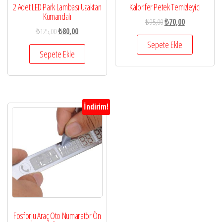
2 Adet LED Park Lambası Uzaktan
Kalorifer Petek Temizleyici
Kumandalı
₺
95,00
₺
70,00
₺
125,00
₺
80,00
Sepete Ekle
Sepete Ekle
İndirim!
Fosforlu Araç Oto Numaratör Ön