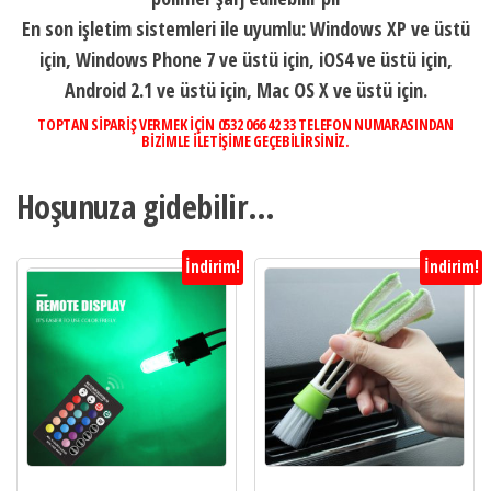
En son işletim sistemleri ile uyumlu: Windows XP ve üstü
için, Windows Phone 7 ve üstü için, iOS4 ve üstü için,
Android 2.1 ve üstü için, Mac OS X ve üstü için.
TOPTAN SİPARİŞ VERMEK İÇİN 0532 066 42 33 TELEFON NUMARASINDAN
BİZİMLE İLETİŞİME GEÇEBİLİRSİNİZ.
Hoşunuza gidebilir…
İndirim!
İndirim!