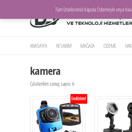
İçeriğe
Tüm Ürünlerimizi Kapıda Ödemeyle veya Havale 
atla
Mersin E-
Ticaret |
ANASAYFA
HESABIM
MAĞAZA
ÖDEME
HAK
Dolgun
Teknoloji
kamera
Ürünleri |
Toptan ve
Gösterilen sonuç sayısı: 6
Perakende
Elektronik
İndirim!
Ürünler,
Bilgisayar,
Oto