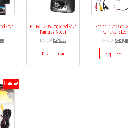
 Yol Kayıt
Full Hd 1080p Araç İçi Yol Kayıt
Kablosuz Araç Geri 
Kamerası 6 Ledli
Kamerası 8 Ledl
00
₺
390,00
₺
340,00
₺
490,00
₺
450,0
u
Devamını oku
Sepete Ekle
İndirim!