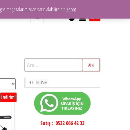
re mağazalarımızdan satın alabilirsiniz.
Kapat
0
₺0,00
Arama:
HIZLI İLETIŞIM
İndirim!
Satış : 0532 066 42 33