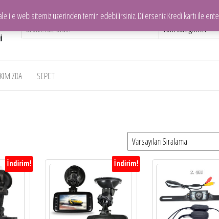
ile web sitemiz üzerinden temin edebilirsiniz. Dilerseniz Kredi kartı ile enteg
KIMIZDA
SEPET
İndirim!
İndirim!