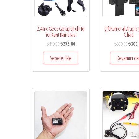
Aksesuarları
2.4 İnc Gece Görüşlü Full Hd
Çift Kameralı Araç İçi
Yol Kayıt Kamerası
Cihazı
₺
440,00
₺
375,00
₺
390,00
₺
300,
Sepete Ekle
Devamını ok