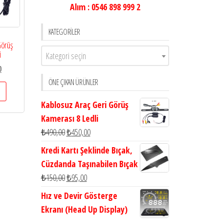
Alım : 0546 898 999 2
KATEGORILER
Görüş
i
Kategori seçin
0
ÖNE ÇIKAN ÜRÜNLER
Kablosuz Araç Geri Görüş
Kamerası 8 Ledli
₺
490,00
₺
450,00
Kredi Kartı Şeklinde Bıçak,
Cüzdanda Taşınabilen Bıçak
₺
150,00
₺
95,00
Hız ve Devir Gösterge
Ekranı (Head Up Display)